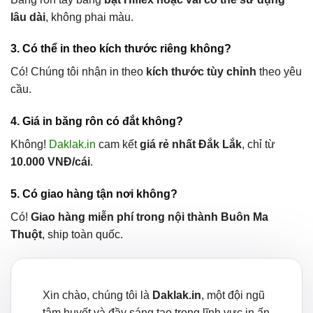
lâu dài
, không phai màu.
3. Có thể in theo kích thước riêng không?
Có! Chúng tôi nhận in theo
kích thước tùy chỉnh
theo yêu
cầu.
4. Giá in băng rôn có đắt không?
Không!
Daklak.in
cam kết
giá rẻ nhất Đắk Lắk
, chỉ từ
10.000 VNĐ/cái
.
5. Có giao hàng tận nơi không?
Có!
Giao hàng miễn phí trong nội thành Buôn Ma
Thuột
, ship toàn quốc.
Xin chào, chúng tôi là
Daklak.in
, một đội ngũ
tâm huyết và đầy sáng tạo trong lĩnh vực in ấn