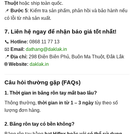
Thuột
hoặc ship toàn quốc.
📌
Bước 5
: Kiểm tra sản phẩm, phản hồi và bảo hành nếu
có lỗi từ nhà sản xuất.
7. Liên hệ ngay để nhận báo giá tốt nhất!
📞
Hotline:
0868 11 77 13
📧
Email:
dathang@daklak.in
📍
Địa chỉ:
298 Điện Biên Phủ, Buôn Ma Thuột, Đắk Lắk
🌐
Website:
daklak.in
Câu hỏi thường gặp (FAQs)
1. Thời gian in băng rôn tay mất bao lâu?
Thông thường,
thời gian in từ 1 – 3 ngày
tùy theo số
lượng đơn hàng.
2. Băng rôn tay có bền không?
Băng rôn tay bằng
bạt Hiflex hoặc vải có thể sử dụng