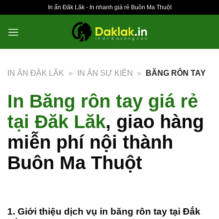
Bỏ
In ấn Đăk Lăk - In nhanh giá rẻ Buôn Ma Thuột
qua
nội
dung
IN ẤN ĐĂK LĂK
»
IN ẤN SỰ KIỆN
»
BĂNG RÔN TAY
In Băng rôn tay giá rẻ
tại Đăk Lăk
, giao hàng
miễn phí nội thành
Buôn Ma Thuột
1. Giới thiệu dịch vụ in băng rôn tay tại Đắk