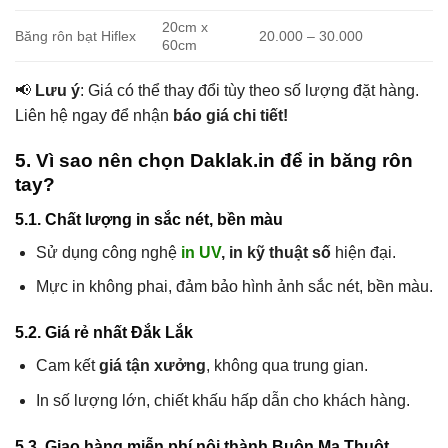
20cm x
Băng rôn bạt Hiflex
20.000 – 30.000
60cm
📢
Lưu ý
: Giá có thể thay đổi tùy theo số lượng đặt hàng.
Liên hệ ngay để nhận
báo giá chi tiết!
5. Vì sao nên chọn Daklak.in để in băng rôn
tay?
5.1. Chất lượng in sắc nét, bền màu
Sử dụng công nghệ
in UV
, in kỹ thuật số
hiện đại.
Mực in không phai, đảm bảo hình ảnh sắc nét, bền màu.
5.2. Giá rẻ nhất Đắk Lắk
Cam kết
giá tận xưởng
, không qua trung gian.
In số lượng lớn, chiết khấu hấp dẫn cho khách hàng.
5.3. Giao hàng miễn phí nội thành Buôn Ma Thuột