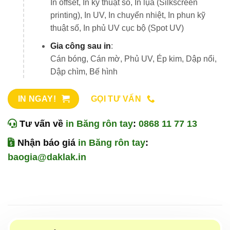
In offset, In kỹ thuật số, In lụa (Silkscreen
printing), In UV, In chuyển nhiệt, In phun kỹ
thuật số, In phủ UV cục bộ (Spot UV)
Gia công sau in
:
Cán bóng, Cán mờ, Phủ UV, Ép kim, Dập nổi,
Dập chìm, Bế hình
IN NGAY!
GỌI TƯ VẤN
Tư vấn về
in Băng rôn tay
:
0868 11 77 13
Nhận báo giá
in Băng rôn tay
:
baogia@daklak.in