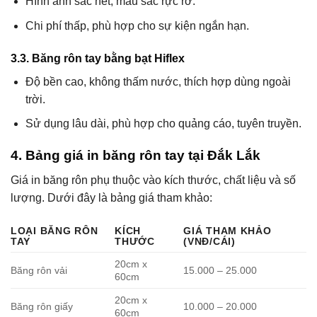
Hình ảnh sắc nét, màu sắc rực rỡ.
Chi phí thấp, phù hợp cho sự kiện ngắn hạn.
3.3. Băng rôn tay bằng bạt Hiflex
Độ bền cao, không thấm nước, thích hợp dùng ngoài
trời.
Sử dụng lâu dài, phù hợp cho quảng cáo, tuyên truyền.
4. Bảng giá in băng rôn tay tại Đắk Lắk
Giá in băng rôn phụ thuộc vào kích thước, chất liệu và số
lượng. Dưới đây là bảng giá tham khảo:
LOẠI BĂNG RÔN
KÍCH
GIÁ THAM KHẢO
TAY
THƯỚC
(VNĐ/CÁI)
20cm x
Băng rôn vải
15.000 – 25.000
60cm
20cm x
Băng rôn giấy
10.000 – 20.000
60cm