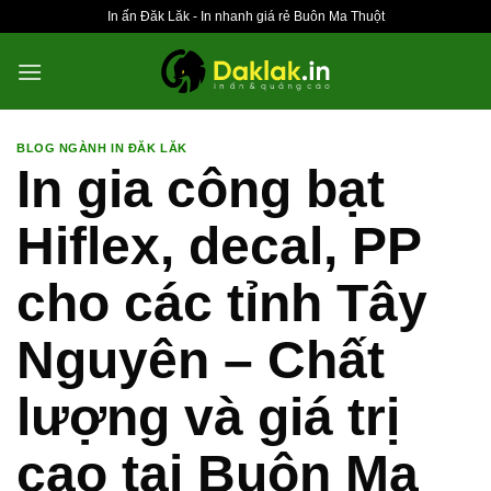
Bỏ
In ấn Đăk Lăk - In nhanh giá rẻ Buôn Ma Thuột
qua
nội
dung
BLOG NGÀNH IN ĐĂK LĂK
In gia công bạt
Hiflex, decal, PP
cho các tỉnh Tây
Nguyên – Chất
lượng và giá trị
cao tại Buôn Ma