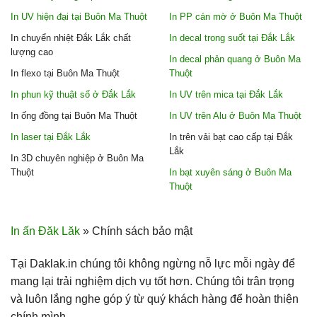
In UV hiện đại tại Buôn Ma Thuột
In PP cán mờ ở Buôn Ma Thuột
In chuyển nhiệt Đắk Lắk chất
In decal trong suốt tại Đắk Lắk
lượng cao
In decal phản quang ở Buôn Ma
In flexo tại Buôn Ma Thuột
Thuột
In phun kỹ thuật số ở Đắk Lắk
In UV trên mica tại Đắk Lắk
In ống đồng tại Buôn Ma Thuột
In UV trên Alu ở Buôn Ma Thuột
In laser tại Đắk Lắk
In trên vải bạt cao cấp tại Đắk
Lắk
In 3D chuyên nghiệp ở Buôn Ma
Thuột
In bạt xuyên sáng ở Buôn Ma
Thuột
In ấn Đăk Lăk
»
Chính sách bảo mật
Tại Daklak.in chúng tôi không ngừng nỗ lực mỗi ngày để
mang lại trải nghiệm dịch vụ tốt hơn. Chúng tôi trân trọng
và luôn lắng nghe góp ý từ quý khách hàng để hoàn thiện
chính mình.