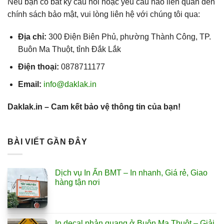
Nếu bạn có bất kỳ câu hỏi hoặc yêu cầu nào liên quan đến
chính sách bảo mật, vui lòng liên hệ với chúng tôi qua:
Địa chỉ:
300 Điện Biên Phủ, phường Thành Công, TP.
Buôn Ma Thuột, tỉnh Đắk Lắk
Điện thoại:
0878711177
Email:
info@daklak.in
Daklak.in – Cam kết bảo vệ thông tin của bạn!
BÀI VIẾT GẦN ĐÂY
Dịch vụ In Ấn BMT – In nhanh, Giá rẻ, Giao
hàng tận nơi
In decal phản quang ở Buôn Ma Thuột – Giải