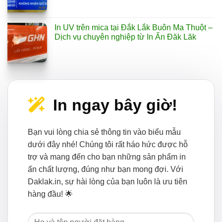
In UV trên mica tại Đắk Lắk Buôn Ma Thuột –
Dịch vụ chuyên nghiệp từ In Ấn Đăk Lăk
In ngay bây giờ!
Bạn vui lòng chia sẻ thông tin vào biểu mẫu
dưới đây nhé! Chúng tôi rất háo hức được hỗ
trợ và mang đến cho bạn những sản phẩm in
ấn chất lượng, đúng như bạn mong đợi. Với
Daklak.in, sự hài lòng của bạn luôn là ưu tiên
hàng đầu! 🌟