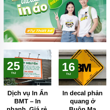
25
16
Th2
Th2
Dịch vụ In Ấn
In decal phản
BMT – In
quang ở
nhanh, Giá rẻ,
Buôn Ma