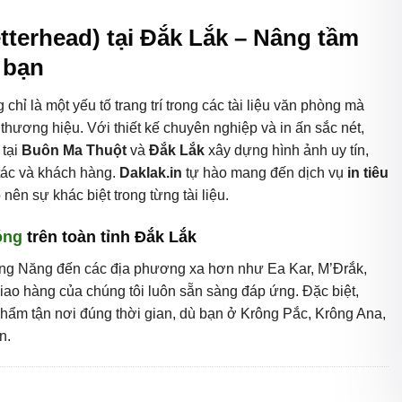
etterhead) tại Đắk Lắk – Nâng tầm
 bạn
 chỉ là một yếu tố trang trí trong các tài liệu văn phòng mà
thương hiệu. Với thiết kế chuyên nghiệp và in ấn sắc nét,
 tại
Buôn Ma Thuột
và
Đắk Lắk
xây dựng hình ảnh uy tín,
tác và khách hàng.
Daklak.in
tự hào mang đến dịch vụ
in tiêu
 nên sự khác biệt trong từng tài liệu.
óng
trên toàn tỉnh Đắk Lắk
ng Năng đến các địa phương xa hơn như Ea Kar, M’Đrắk,
giao hàng của chúng tôi luôn sẵn sàng đáp ứng. Đặc biệt,
hẩm tận nơi đúng thời gian, dù bạn ở Krông Pắc, Krông Ana,
n.