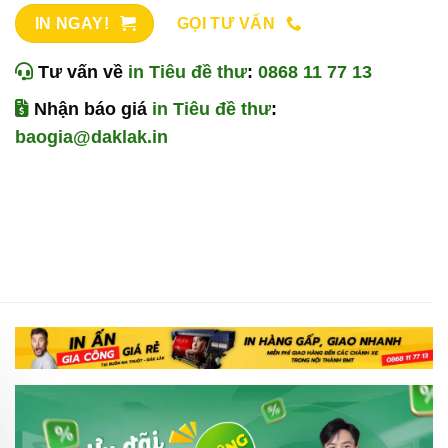
IN NGAY!
GỌI TƯ VẤN
Tư vấn về
in Tiêu đề thư
:
0868 11 77 13
Nhận báo giá
in Tiêu đề thư
:
baogia@daklak.in