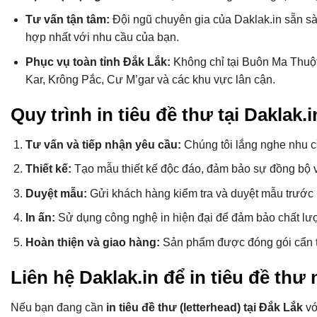
Tư vấn tận tâm:
Đội ngũ chuyên gia của Daklak.in sẵn s
hợp nhất với nhu cầu của bạn.
Phục vụ toàn tỉnh Đắk Lắk:
Không chỉ tại Buôn Ma Thuột,
Kar, Krông Pắc, Cư M’gar và các khu vực lân cận.
Quy trình in tiêu đề thư tại Daklak.i
Tư vấn và tiếp nhận yêu cầu:
Chúng tôi lắng nghe nhu c
Thiết kế:
Tạo mẫu thiết kế độc đáo, đảm bảo sự đồng bộ 
Duyệt mẫu:
Gửi khách hàng kiểm tra và duyệt mẫu trước k
In ấn:
Sử dụng công nghệ in hiện đại để đảm bảo chất lư
Hoàn thiện và giao hàng:
Sản phẩm được đóng gói cẩn th
Liên hệ Daklak.in để in tiêu đề th
Nếu bạn đang cần
in tiêu đề thư (letterhead) tại Đắk Lắk
vớ