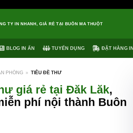
ÔNG TY IN NHANH, GIÁ RẺ TẠI BUÔN MA THUỘT
BLOG IN ẤN
TUYỂN DỤNG
ĐẶT HÀNG I
VĂN PHÒNG
»
TIÊU ĐỀ THƯ
thư giá rẻ tại Đăk Lăk
,
miễn phí nội thành Buôn