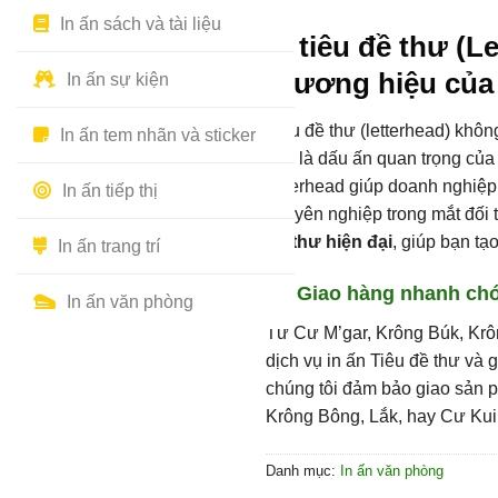
In ấn sách và tài liệu
In tiêu đề thư (L
thương hiệu của
In ấn sự kiện
Tiêu đề thư (letterhead) không
In ấn tem nhãn và sticker
còn là dấu ấn quan trọng của 
letterhead giúp doanh nghiệp
In ấn tiếp thị
chuyên nghiệp trong mắt đối 
đề thư hiện đại
, giúp bạn tạo
In ấn trang trí
Giao hàng nhanh ch
In ấn văn phòng
Từ Cư M’gar, Krông Búk, Krô
dịch vụ in ấn Tiêu đề thư và 
chúng tôi đảm bảo giao sản p
Krông Bông, Lắk, hay Cư Kui
Danh mục:
In ấn văn phòng