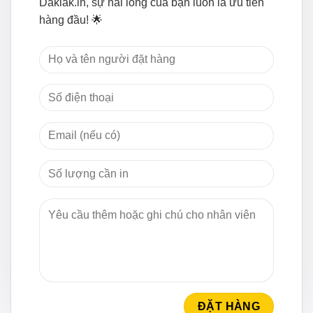
Daklak.in, sự hài lòng của bạn luôn là ưu tiên
hàng đầu! 🌟