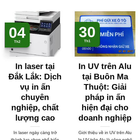
30
04
Th1
Th2
In laser tại
In UV trên Alu
Đắk Lắk: Dịch
tại Buôn Ma
vụ in ấn
Thuột: Giải
chuyên
pháp in ấn
nghiệp, chất
hiện đại cho
lượng cao
doanh nghiệp
In laser ngày càng trở
Giới thiệu về in UV trên Alu
thành lựa chọn phổ biến
In UV trên Alu là công nghệ