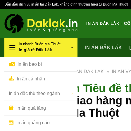
Bỏ
Dẫn đầu dịch vụ in ấn tại Đắk Lắk, khẳng định thương hiệu từ Buôn Ma Thuột!
qua
nội
IN ẤN ĐĂK LĂK - C
dung
In nhanh Buôn Ma Thuột
IN ẤN ĐĂK LĂK
In giá rẻ Đăk Lăk
In ấn bao bì
IN ẤN ĐĂK LĂK
»
IN ẤN 
In ấn cá nhân
In Tiêu đề 
In ấn đặc thù theo ngành
giao hàng 
In ấn quà tặng
Ma Thuột
In ấn quảng cáo